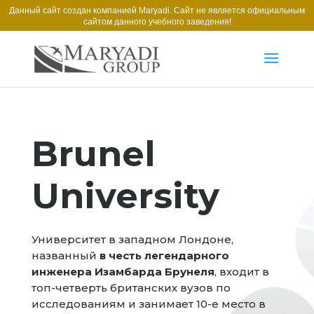
Данный сайт создан компанией Maryadi. Сайт не является официальным
сайтом данного учебного заведения!
Brunel
University
Университет в западном Лондоне,
названный
в честь легендарного
инженера Изамбарда Брунеля
, входит в
топ-четверть британских вузов по
исследованиям и занимает 10-е место в