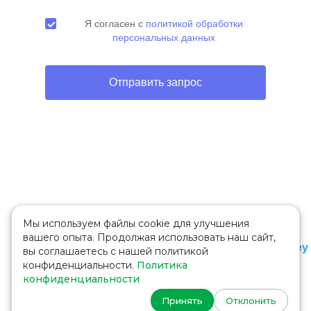
Я согласен с
политикой обработки
персональных данных
Отправить запрос
Другие проекты Maryadi
Мы используем файлы cookie для улучшения
вашего опыта. Продолжая использовать наш сайт,
Mill Hill School
King Edwards School Witley
вы соглашаетесь с нашей политикой
конфиденциальности.
Политика
AMERIGO Cretin-Derham
Bishopstrow College
конфиденциальности
Hall
Принять
Отклонить