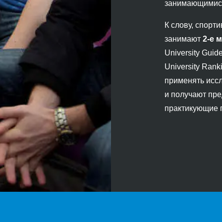
занимающимися
К слову, спорти
занимают
2-е 
University Guid
University Rank
применять иссл
и получают пре
практикующие п