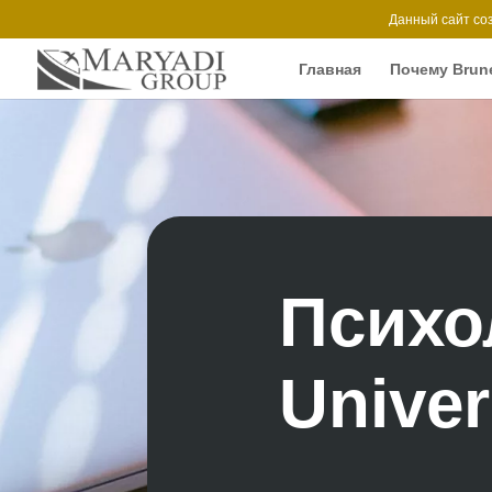
Данный сайт со
Главная
Почему Brune
Психо
Univer