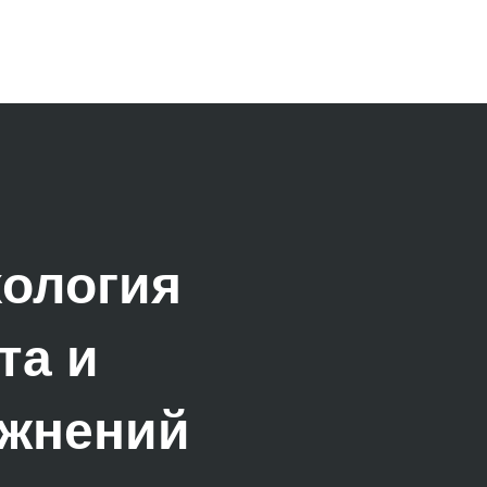
ология
та и
жнений