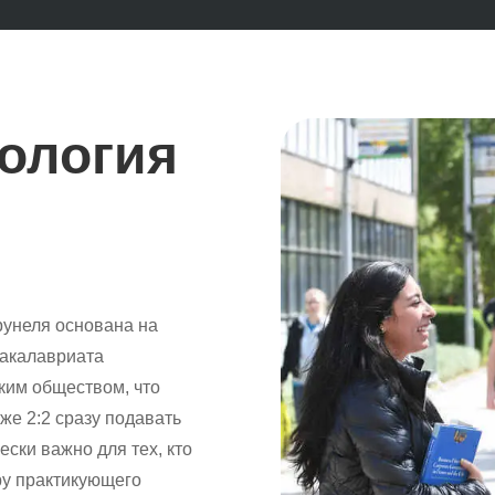
ология
рунеля основана на
акалавриата
ким обществом, что
же 2:2 сразу подавать
ески важно для тех, кто
ру практикующего