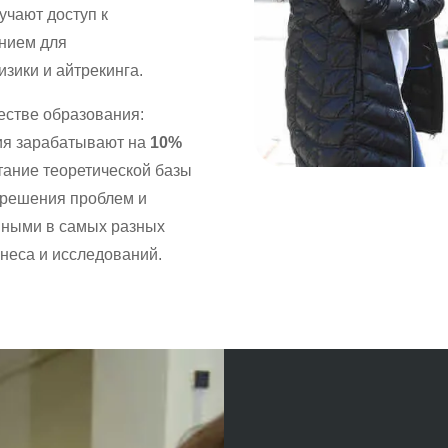
лучают доступ к
нием для
изики и айтрекинга.
естве образования:
ия зарабатывают на
10%
етание теоретической базы
 решения проблем и
нными в самых разных
знеса и исследований.